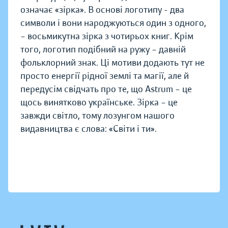
означає «зірка». В основі логотипу - два
символи і вони народжуються один з одного,
– восьмикутна зірка з чотирьох книг. Крім
того, логотип подібний на ружу – давній
фольклорний знак. Ці мотиви додають тут не
просто енергії рідної землі та магії, але й
передусім свідчать про те, що Astrum – це
щось винятково українське. Зірка – це
завжди світло, тому лозунгом нашого
видавництва є слова: «Світи і ти».