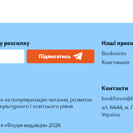
у розсилку
Наші проє
Bookmints
Підписатись
Книгоманія
Контакти
bookforum@b
ні на популяризацію читання, розвиток
ультурного і освітнього рівня
а/с 6644, м. 
Україна
ія «Форум видавців» 2026