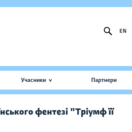
EN
Учасники
Партнери
нського фентезі "Тріумф її