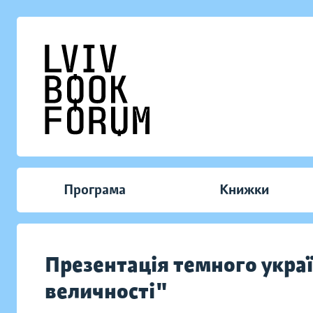
Програма
Книжки
Презентація темного украї
величності"