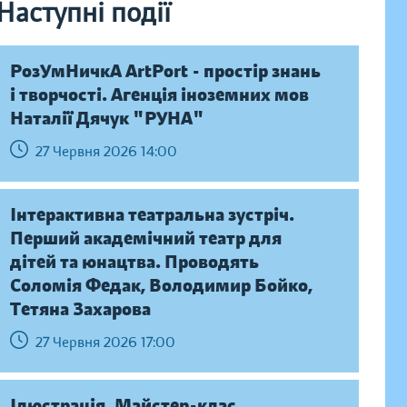
Наступні події
РозУмНичкА ArtPort - простір знань
і творчості. Агенція іноземних мов
Наталії Дячук "РУНА"
27 Червня 2026 14:00
Інтерактивна театральна зустріч.
Перший академічний театр для
дітей та юнацтва. Проводять
Соломія Федак, Володимир Бойко,
Тетяна Захарова
27 Червня 2026 17:00
Ілюстрація. Майстер-клас.