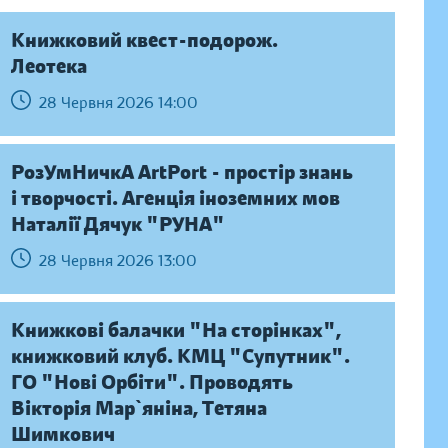
Книжковий квест-подорож.
Леотека
28 Червня 2026 14:00
РозУмНичкА ArtPort - простір знань
і творчості. Агенція іноземних мов
Наталії Дячук "РУНА"
28 Червня 2026 13:00
Книжкові балачки "На сторінках",
книжковий клуб. КМЦ "Супутник".
ГО "Нові Орбіти". Проводять
Вікторія Мар`яніна, Тетяна
Шимкович