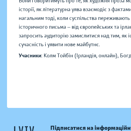
Вони говоритимуть про те, як художня проза мо
історії, як літературна уява взаємодіє з факта
нагальним тоді, коли суспільства переживають 
історичного письма — від європейських та ірла
запросить аудиторію замислитися над тим, як 
сучасність і уявити нове майбутнє.
Учасники
: Колм Тойбін (Ірландія, онлайн), Бог
Підписатися на інформаційн