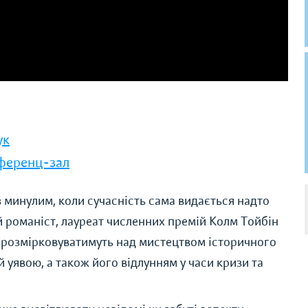
ук
нференц-зал
 минулим, коли сучасність сама видається надто
й романіст, лауреат численних премій Колм Тойбін
 розмірковуватимуть над мистецтвом історичного
 уявою, а також його відлунням у часи кризи та