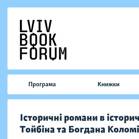
Програма
Книжки
Історичні романи в істори
Тойбіна та Богдана Колом