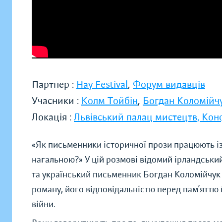
Партнер :
Hay Festival
,
Форум видавців
Учасники :
Колм Тойбін
,
Богдан Коломійч
Локація :
Львівський палац мистецтв, Ко
«Як письменники історичної прози працюють із
нагальною?» У цій розмові відомий ірландськи
та український письменник Богдан Коломійчук
роману, його відповідальністю перед пам’яттю й
війни.