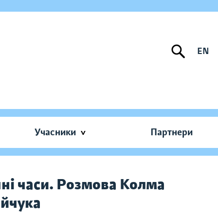
EN
Учасники
Партнери
чні часи. Розмова Колма
ійчука