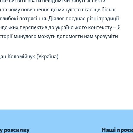
же висвітлювати невідомі чи забуті аспекти
ми та чому повернення до минулого стає ще більш
глибокі потрясіння. Діалог поєднає різні традиції
ндських перспектив до українського контексту — й
історії минулого можуть допомогти нам зрозуміти
дан Коломійчук (Україна)
у розсилку
Наші проє