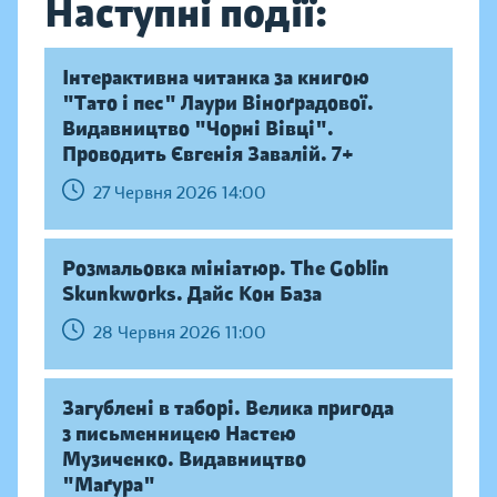
Наступні події:
Інтерактивна читанка за книгою
"Тато і пес" Лаури Віноґрадової.
Видавництво "Чорні Вівці".
Проводить Євгенія Завалій. 7+
27 Червня 2026 14:00
Розмальовка мініатюр. The Goblin
Skunkworks. Дайс Кон База
28 Червня 2026 11:00
Загублені в таборі. Велика пригода
з письменницею Настею
Музиченко. Видавництво
"Маґура"