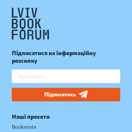
Підписатися на інформаційну
розсилку
Підписатись
Наші проєкти
Bookmints