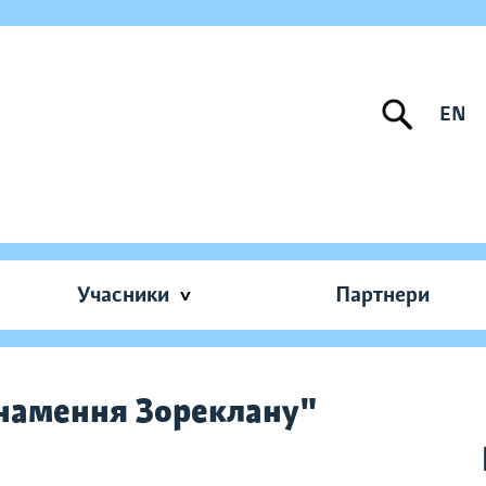
EN
Учасники
Партнери
Знамення Зореклану"