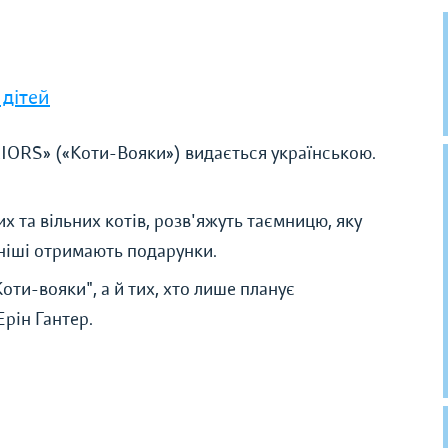
 дітей
RIORS» («Коти-Вояки») видається українською.
 та вільних котів, розв'яжуть таємницю, яку
тніші отримають подарунки.
Коти-вояки", а й тих, хто лише планує
Ерін Гантер.