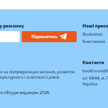
у розсилку
Наші проє
Bookmints
Підписатись
Книгоманія
Контакти
bookforum@b
ні на популяризацію читання, розвиток
ультурного і освітнього рівня
а/с 6644, м. 
Україна
ія «Форум видавців» 2026