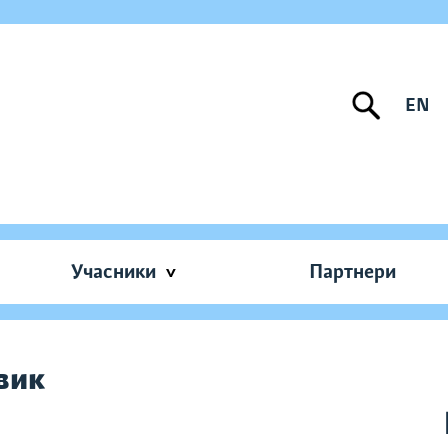
EN
Учасники
Партнери
вик