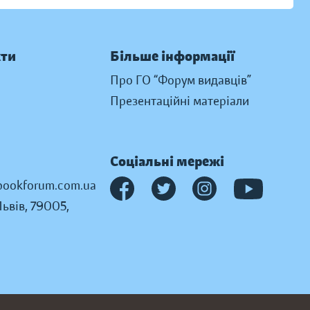
кти
Більше інформації
Про ГО “Форум видавців”
Презентаційні матеріали
Соціальні мережі
ookforum.com.ua
Львів, 79005,