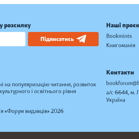
у розсилку
Наші проє
Bookmints
Підписатись
Книгоманія
Контакти
bookforum@b
ні на популяризацію читання, розвиток
ультурного і освітнього рівня
а/с 6644, м. 
Україна
ія «Форум видавців» 2026