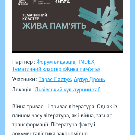
Партнер :
Форум видавців
,
INDEX
,
Тематичний кластер «Жива памʼять»
Учасники :
Тарас Пастух
,
Артур Дронь
Локація :
Львівський культурний хаб
Війна триває - і триває література. Однак із
плином часу література, як і війна, зазнає
трансформації. Література факту і
документалістика закономірно