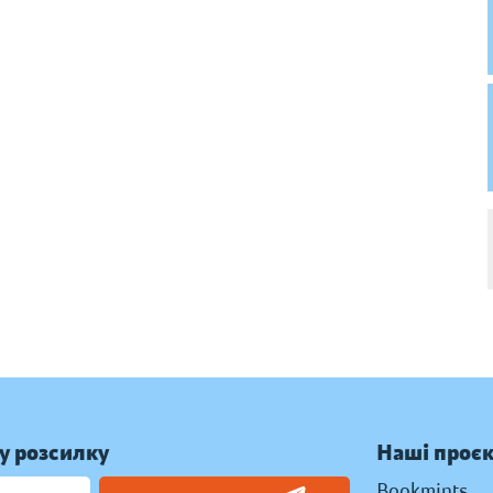
у розсилку
Наші проє
Bookmints