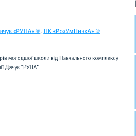
Дячук «РУНА» ®
,
НК «РозУмНичкА» ®
ярів молодшої школи від Навчального комплексу
ії Дячук "РУНА"