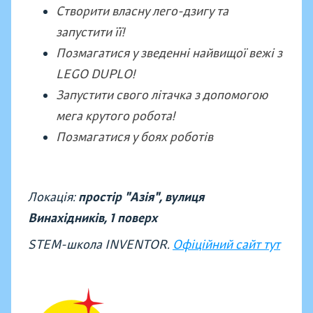
Створити власну лего-дзигу та
запустити її!
Позмагатися у зведенні найвищої вежі з
LEGO DUPLO!
Запустити свого літачка з допомогою
мега крутого робота!
Позмагатися у боях роботів
Локація:
простір "Азія", вулиця
Винахідників,
1 поверх
STEM-школа INVENTOR.
Офіційний сайт тут