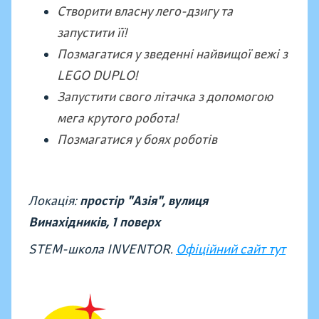
Створити власну лего-дзигу та
запустити її!
Позмагатися у зведенні найвищої вежі з
LEGO DUPLO!
Запустити свого літачка з допомогою
мега крутого робота!
Позмагатися у боях роботів
Локація:
простір "Азія", вулиця
Винахідників,
1 поверх
STEM-школа INVENTOR.
Офіційний сайт тут