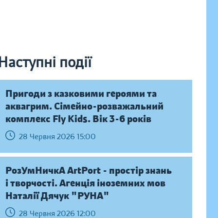
Наступні події
Пригоди з казковими героями та
аквагрим. Сімейно-розважальний
комплекс Fly Kids. Вік 3-6 років
28 Червня 2026 15:00
РозУмНичкА ArtPort - простір знань
і творчості. Агенція іноземних мов
Наталії Дячук "РУНА"
28 Червня 2026 12:00