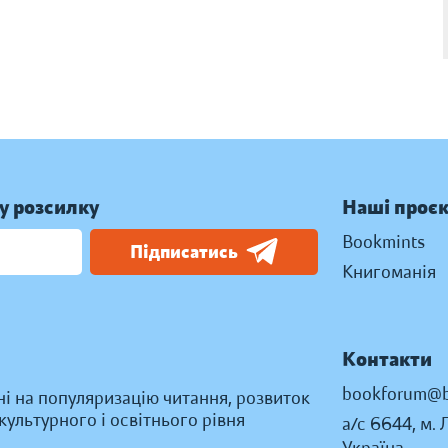
у розсилку
Наші проє
Bookmints
Підписатись
Книгоманія
Контакти
bookforum@b
ні на популяризацію читання, розвиток
ультурного і освітнього рівня
а/с 6644, м. 