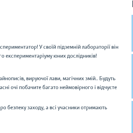
периментатор! У своїй підземній лабораторії він
ого експериментаріуму юних дослідників!
йнописів, вируючої лави, магічних змій.. Будуть
асні очі побачите багато неймовірного і відчуєте
ро безпеку заходу, а всі учасники отримають