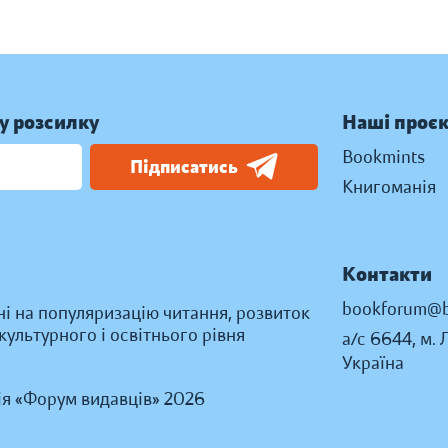
у розсилку
Наші проє
Bookmints
Підписатись
Книгоманія
Контакти
bookforum@b
ні на популяризацію читання, розвиток
ультурного і освітнього рівня
а/с 6644, м. 
Україна
ія «Форум видавців» 2026