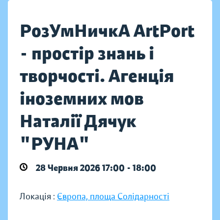
РозУмНичкА ArtPort
- простір знань і
творчості. Агенція
іноземних мов
Наталії Дячук
"РУНА"
28 Червня 2026 17:00 - 18:00
Локація :
Європа, площа Солідарності