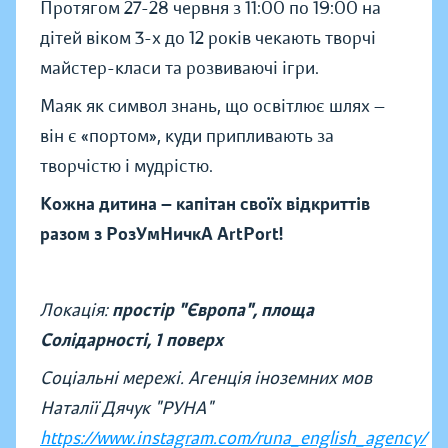
Протягом 27-28 червня з 11:00 по 19:00 на
дітей віком 3-х до 12 років чекають творчі
майстер-класи та розвиваючі ігри.
Маяк як символ знань, що освітлює шлях —
він є «портом», куди припливають за
творчістю і мудрістю.
Кожна дитина — капітан своїх відкриттів
разом з РозУмНичкА ArtPort!
Локація:
простір "Європа", площа
Солідарності, 1 поверх
Соціальні мережі. Агенція іноземних мов
Наталії Дячук "РУНА"
https://www.instagram.com/runa_english_agency/