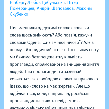
Вінберг
,
Любов Цибульська
,
Пітер
Померанцев
,
Андрій Шаповалов
,
Максим
Скубенко
Письменники одержимі силою слова: чи
слова щось змінюють? Або поезія, кажучи
словами Одена, “...не змінює нічого”? Але в
цьому є й юридичний аспект. По всьому світу
ми бачимо безпрецедентну кількість
пропаганди, спрямованої на знищення життя
людей. Такі пропагандисти зазвичай
ховаються за «свободою слова» та правовою
ідеєю, що «слово не має жертви». Але що
відбувається, коли, наприклад, російські
пропагандисти стають невід’ємною
частиною військової машини, яка здійснює