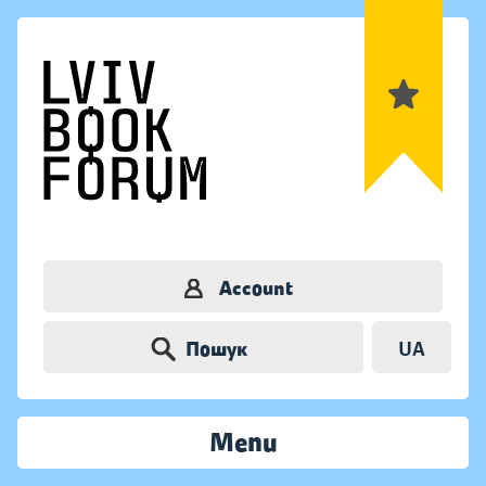
Account
Пошук
UA
Menu