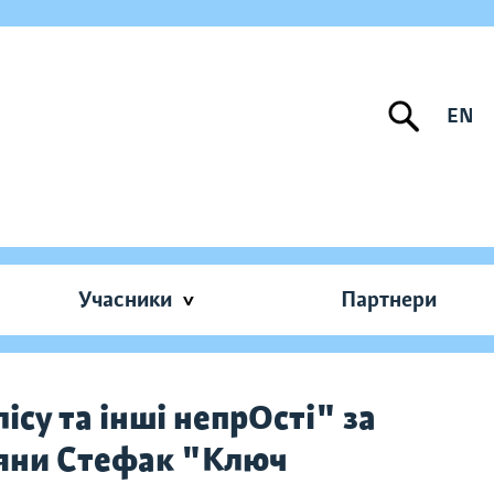
EN
Учасники
Партнери
су та інші непрОсті" за
'яни Стефак "Ключ