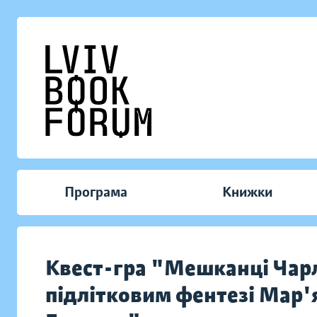
Програма
Книжки
Квест-гра "Мешканці Чарлі
підлітковим фентезі Мар