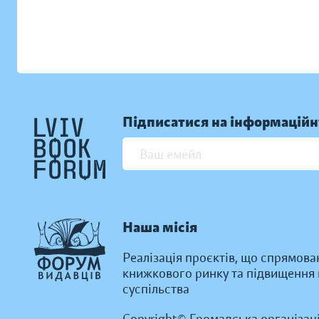
Підписатися на інформаційн
Наша місія
Реалізація проєктів, що спрямова
книжкового ринку та підвищення к
суспільства
Copyright© Громадська організац