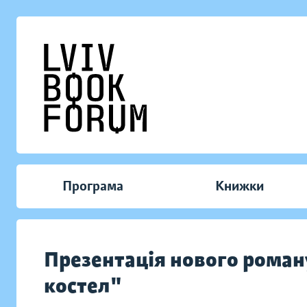
Програма
Книжки
Презентація нового рома
костел"