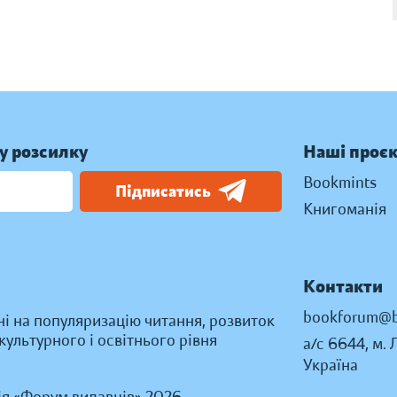
у розсилку
Наші проє
Bookmints
Підписатись
Книгоманія
Контакти
bookforum@b
ні на популяризацію читання, розвиток
ультурного і освітнього рівня
а/с 6644, м. 
Україна
ія «Форум видавців» 2026