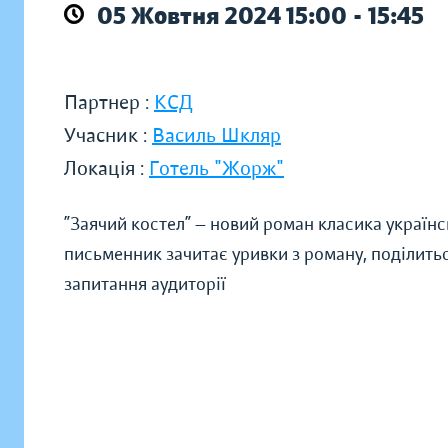
05 Жовтня 2024 15:00 - 15:45
Партнер :
КСД
Учасник :
Василь Шкляр
Локація :
Готель "Жорж"
”Заячий костел” — новий роман класика українс
письменник зачитає уривки з роману, поділитьс
запитання аудиторії