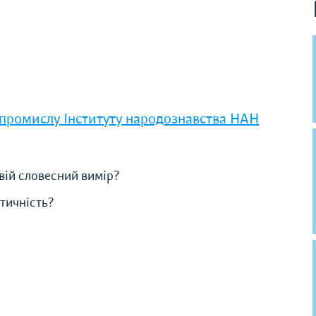
 промислу Інституту народознавства НАН
 свій словесний вимір?
тичність?