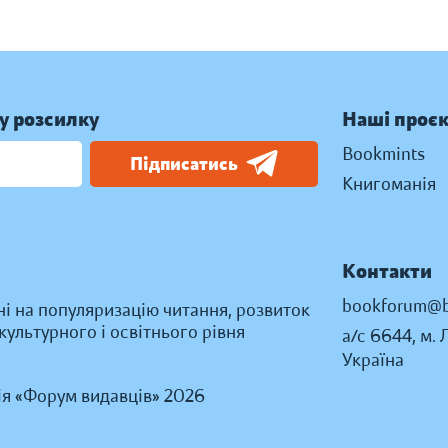
у розсилку
Наші проє
Bookmints
Підписатись
Книгоманія
Контакти
bookforum@b
ні на популяризацію читання, розвиток
ультурного і освітнього рівня
а/с 6644, м. 
Україна
ія «Форум видавців» 2026