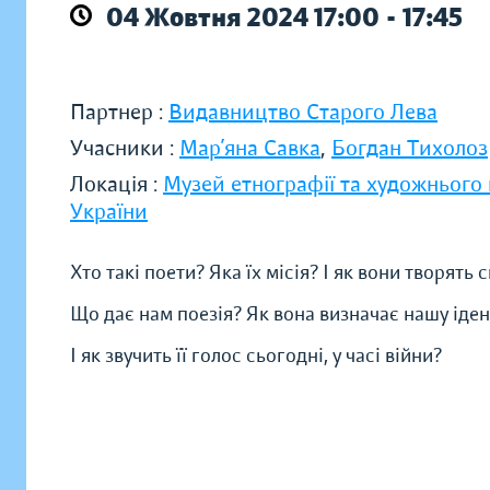
04 Жовтня 2024 17:00 - 17:45
Партнер :
Видавництво Старого Лева
Учасники :
Мар’яна Савка
,
Богдан Тихолоз
Локація :
Музей етнографії та художнього
України
Хто такі поети? Яка їх місія? І як вони творять
Що дає нам поезія? Як вона визначає нашу іден
І як звучить її голос сьогодні, у часі війни?