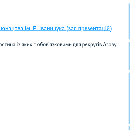
 юнацтва ім. Р. Іваничука (зал презентацій)
стина із яких є обов’язковими для рекрутів Азову.