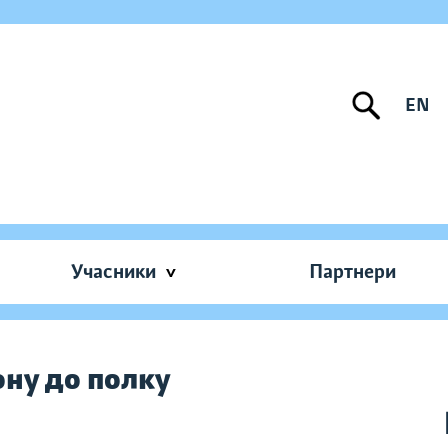
EN
Учасники
Партнери
ону до полку