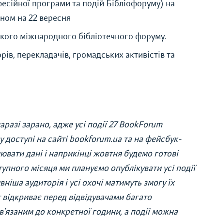
фесійної програми та подій Бібліофоруму) на
аном на 22 вересня
ського міжнародного бібліотечного форуму.
орів, перекладачів, громадських активістів та
разі зарано, адже усі події 27 BookForum
 доступі на сайті bookforum.ua та на фейсбук-
лювати дані і наприкінці жовтня будемо готові
упного місяця ми плануємо опублікувати усі події
вніша аудиторія і усі охочі матимуть змогу їх
відкриває перед відвідувачами багато
в’язаним до конкретної години, а події можна