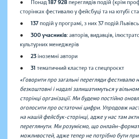
●
Понад
187 928
переглядів подій (крім про
сторінках фестивалю у фейсбуці та на ютубі ст
●
137
подій у програмі, з них 37 подій Львів
●
300 учасників
: авторів, видавців, ілюстрат
культурних менеджерів
●
23
іноземні автори
●
31
тематичний кластер та спецпроєкт
«Говорити про загальні перегляди фестивалю на
безкоштовні і надалі залишатимуться у вільному
сторінці організації. Ми будемо постійно онов
оголосити про остаточні цифри. Упродовж наст
на нашій фейсбук-сторінці, адже у нас там акти
переглянути. Ми розуміємо, що онлайн-формат 
можливостей, адже тепер не потрібно бути при