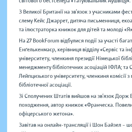
світового бестселера «Татуювальник Аушвіцу».
З Великої Британії на зв’язок з учасниками ф
слему Кейс Джаррет, дитяча письменниця, екоа
та ілюстраторка книжок для дітей та молоді «
На 27 BookForum відбулися події за участі бага
Енґелькенмаєр, керівниця відділу «Сервіс та 
університету, членкиня президії Німецької бібл
менеджменту бібліотечних асоціацій ІФЛА; та 
Лейпцизького університету, членкиня комісії з
бібліотечної асоціації.
Зі Сполучених Штатів вийшов на зв’язок Дорж
походження, автор книжок «Франческа. Повели
офіцерського жетона».
Завітав на онлайн-трансляції і Шон Байзел – 