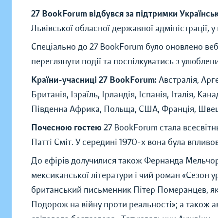
27 BookForum відбувся за підтримки Українсь
Львівської обласної державної адміністрації, у 
Спеціально до 27 BookForum було оновлено веб
переглянути події та поспілкуватись з улюблен
Країни-учасниці 27 BookForum:
Австралія, Арге
Британія, Ізраїль, Ірландія, Іспанія, Італія, Ка
Південна Африка, Польща, США, Франція, Швец
Почесною гостею
27 BookForum стала всесвітн
Патті Сміт. У середині 1970-х вона була впли
До ефірів долучилися також Фернанда Мельчор,
мексиканської літератури і чий роман «Сезон 
британський письменник Пітер Померанцев, як
Подорож на війну проти реальності»; а також 