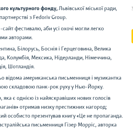
кого культурного фонду,
Львівської міської ради,
партнерстві з Fedoriv Group.
-сайт фестивалю, аби усі охочі могли легко
ими авторами.
нтина, Білорусь, Боснія і Герцеговина, Велика
нада, Колумбія, Мексика, Нідерланди, Німеччина,
ія, Шотландія.
ьо відома американська письменниця і музикантка
вовою складовою панк-рок руху у Нью-Йорку.
 яка є однією із найяскравіших нових голосів
ураганів» отримав низку престижних нагород;
ий особисто презентував книгу «Це не пропаганда.
австралійська письменниця Гізер Морріс, авторка