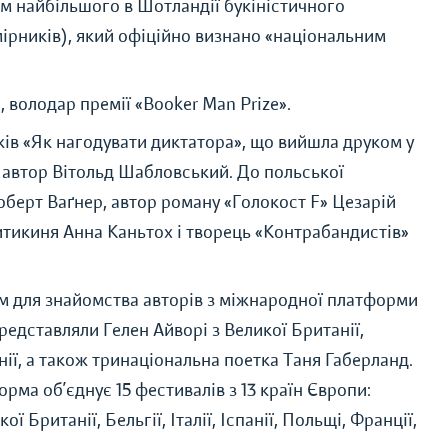
м найбільшого в Шотландії букіністичного
ірників), який офіційно визнано «національним
, володар премії «Booker Man Prize».
в «Як нагодувати диктатора», що вийшла друком у
 автор Вітольд Шабловський. До польської
оберт Ваґнер, автор роману «Голокост F» Цезарій
тикиня Анна Каньтох і творець «Контрабандистів»
м для знайомства авторів з міжнародної платформи
редставляли Гелен Айворі з Великої Британії,
нії, а також тринаціональна поетка Таня Габерланд.
ма об’єднує 15 фестивалів з 13 країн Європи:
ї Британії, Бельгії, Італії, Іспанії, Польщі, Франції,