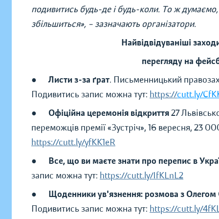
подивитись будь-де і будь-коли. То ж думаємо,
збільшиться», – зазначають організатори.
Найвідвідуваніші заход
перегляду на фейсб
●
Листи з-за ґрат
. Письменницький правозах
Подивитись запис можна тут:
https://
cutt.ly/Cf
●
Офіційна церемонія відкриття
27 Львівськ
переможців премії «Зустріч», 16 вересня, 23 0
https://cutt.ly/yfKK1eR
●
Все, що ви маєте знати про перепис в Украї
запис можна тут:
https://cutt.ly/IfKLnL2
●
Щоденники ув'язнення: розмова з Олегом
Подивитись запис можна тут:
https://cutt.ly/4