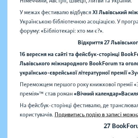
Німеччини, Австрії, Швеції, Литви та України.
У межах фестивалю відбувся
XI Львівський мі
Українською бібліотечною асоціацією. У програ
форуму: «Бібліотекарі: хто ми є?».
Відкриття 27 Львівськ
16 вересня на сайті та фейсбук-сторінці BookF
Львівського міжнародного BookForum та огол
українсько-єврейської літературної премії «Зу
Переможцем першого року книжкової премії «З
премія»™ став роман
«Вічний календар»Василя
На фейсбук-сторінці фестивалю, де транслювал
користувачів.
Подивитись подію в записі можна 
27 BookFo