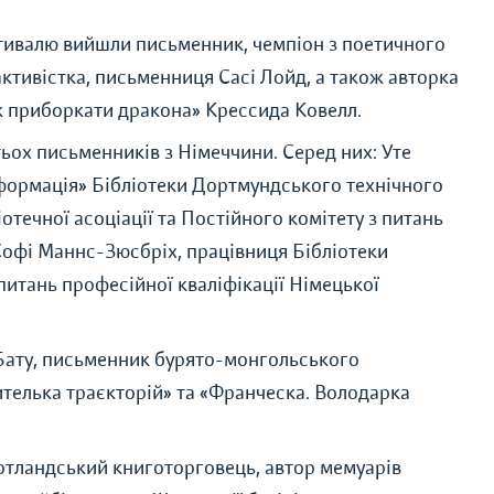
естивалю вийшли письменник, чемпіон з поетичного
ктивістка, письменниця Сасі Лойд, а також авторка
Як приборкати дракона» Крессида Ковелл.
тьох письменників з Німеччини. Серед них: Уте
інформація» Бібліотеки Дортмундського технічного
іотечної асоціації та Постійного комітету з питань
Софі Маннс-Зюсбріх, працівниця Бібліотеки
 питань професійної кваліфікації Німецької
 Бату, письменник бурято-монгольського
телька траєкторій» та «Франческа. Володарка
шотландський книготорговець, автор мемуарів