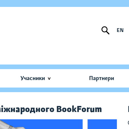
EN
Учасники
Партнери
 міжнародного BookForum