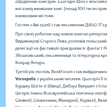
«Щоденник книгаря». Сьогодні Шон є власнико
магазину вживаних книг (понад 100 тисяч прим
книжковим містом».
Гостем з Австралії став письменник ДіБіСі П'єр
Про свою роботою над новою книгою репортажі
Видавництві Старого Лева, розповів польський
делегації на фестивалі приєдналися: фантаст Р
Збєшховський, письменниця та літературна кри
Конрад Янчура.
Третій рік поспіль BookForum став майданчико
Versopolis
з українським читачем. Цьогоріч її п
Бурджу Шагін зі Швеції, Дебора Вукушич з Іспа
Ця престижна Всеєвропейська поетична платфор
Словенії, Словаччини, Македонії, Хорватії, Велико