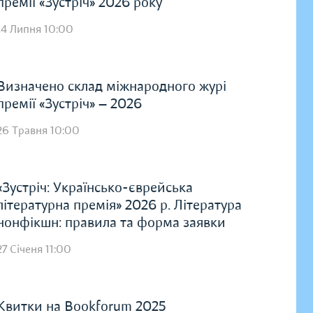
премії «Зустріч» 2026 року
14 Липня 10:00
Визначено склад міжнародного журі
премії «Зустріч» — 2026
26 Травня 10:00
«Зустріч: Українсько-єврейська
літературна премія» 2026 р. Література
нонфікшн: правила та форма заявки
27 Січеня 11:00
Квитки на Bookforum 2025