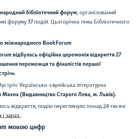
жнародний бібліотечний форум
, організований
мі форуму 37 подій. Цьогорічна тема Бібліотечного
ого міжнародного BookForum
orum відбулась офіційна церемонія відкриття 27
ошення переможця та фіналістів першої
стріч».
устріч: Українсько-єврейська літературна
 Махна (Видавництво Старого Лева, м. Львів).
ось відкриття, подію переглянуло понад 24 тисячі
і зараз.
rum мовою цифр