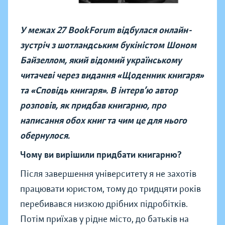
У межах 27 BookForum відбулася онлайн-
зустріч з шотландським букіністом Шоном
Байзеллом, який відомий українському
читачеві через видання «Щоденник книгаря»
та «Сповідь книгаря». В інтерв’ю автор
розповів, як придбав книгарню, про
написання обох книг та чим це для нього
обернулося.
Чому ви вирішили придбати книгарню?
Після завершення університету я не захотів
працювати юристом, тому до тридцяти років
перебивався низкою дрібних підробітків.
Потім приїхав у рідне місто, до батьків на