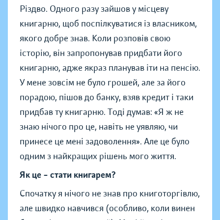
Різдво. Одного разу зайшов у місцеву
книгарню, щоб поспілкуватися із власником,
якого добре знав. Коли розповів свою
історію, він запропонував придбати його
книгарню, адже якраз планував іти на пенсію.
У мене зовсім не було грошей, але за його
порадою, пішов до банку, взяв кредит і таки
придбав ту книгарню. Тоді думав: «Я ж не
знаю нічого про це, навіть не уявляю, чи
принесе це мені задоволення». Але це було
одним з найкращих рішень мого життя.
Як це – стати книгарем?
Спочатку я нічого не знав про книготоргівлю,
але швидко навчився (особливо, коли винен