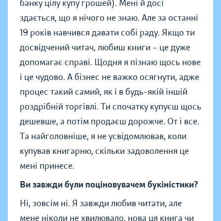
банку цілу купу грошей). Мені й досі
здається, що я нічого не знаю. Але за останні
19 років навчився давати собі раду. Якщо ти
досвідчений читач, любиш книги – це дуже
допомагає справі. Щодня я пізнаю щось нове
і це чудово. А бізнес не важко осягнути, адже
процес такий самий, як і в будь-якій іншій
роздрібній торгівлі. Ти спочатку купуєш щось
дешевше, а потім продаєш дорожче. От і все.
Та найголовніше, я не усвідомлював, коли
купував книгарню, скільки задоволення це
мені принесе.
Ви завжди були поціновувачем букіністики?
Ні, зовсім ні. Я завжди любив читати, але
мене ніколи не хвилювало, нова ця книга чи