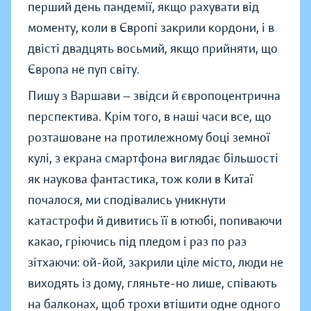
перший день пандемії, якщо рахувати від
моменту, коли в Європі закрили кордони, і в
двісті двадцять восьмий, якщо прийняти, що
Європа не пуп світу.
Пишу з Варшави — звідси й європоцентрична
перспектива. Крім того, в наші часи все, що
розташоване на протилежному боці земної
кулі, з екрана смартфона виглядає більшості
як наукова фантастика, тож коли в Китаї
почалося, ми сподівались уникнути
катастрофи й дивитись її в ютюбі, попиваючи
какао, гріючись під пледом і раз по раз
зітхаючи: ой-йой, закрили ціле місто, люди не
виходять із дому, гляньте-но лише, співають
на балконах, щоб трохи втішити одне одного