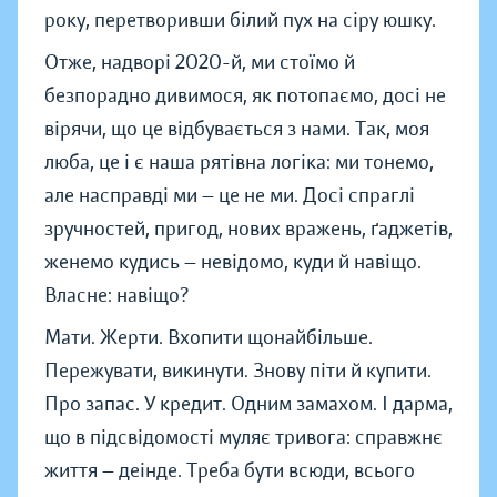
року, перетворивши білий пух на сіру юшку.
Отже, надворі 2020-й, ми стоїмо й
безпорадно дивимося, як потопаємо, досі не
вірячи, що це відбувається з нами. Так, моя
люба, це і є наша рятівна логіка: ми тонемо,
але насправді ми — це не ми. Досі спраглі
зручностей, пригод, нових вражень, ґаджетів,
женемо кудись — невідомо, куди й навіщо.
Власне: навіщо?
Мати. Жерти. Вхопити щонайбільше.
Пережувати, викинути. Знову піти й купити.
Про запас. У кредит. Одним замахом. І дарма,
що в підсвідомості муляє тривога: справжнє
життя — деінде. Треба бути всюди, всього