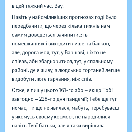
в цей тяжкий час. Вау!
Навіть у найсміливіших прогнозах годі було
передбачити, що через кілька тижнів нам
самим доведеться зачинитися в
помешканнях і виходити лише на балкон,
але, дорога моя, тут, у Варшаві, ніхто не
співав, аби збадьоритися, тут, у спальному
районі, де я живу, з людських гортаней легше
видобути люте гарчання, ніж спів.
Отже, я пишу цього 161-го або — якщо Тобі
завгодно — 228-го дня пандемії; Тебе ще тут
немає, Ти ще не явилася, мабуть, перебуваєш
у якомусь своєму космосі, не народилися
навіть Твої батьки, але я таки вирішила