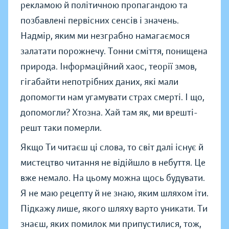
рекламою й політичною пропагандою та
позбавлені первісних сенсів і значень.
Надмір, яким ми незграбно намагаємося
залатати порожнечу. Тонни сміття, понищена
природа. Інформаційний хаос, теорії змов,
гігабайти непотрібних даних, які мали
допомогти нам угамувати страх смерті. І що,
допомогли? Хтозна. Хай там як, ми врешті-
решт таки померли.
Якщо Ти читаєш ці слова, то світ далі існує й
мистецтво читання не відійшло в небуття. Це
вже немало. На цьому можна щось будувати.
Я не маю рецепту й не знаю, яким шляхом іти.
Підкажу лише, якого шляху варто уникати. Ти
знаєш, яких помилок ми припустилися, тож,