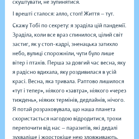
скуштувати, не зупинятися.
І врешті сталося: алло, стоп! Життя — тут.
Скажу Тобі по секрету: я зраділа цій пандемії.
Зраділа, коли все враз спинилося, цілий світ
застиг, як у стоп-кадрі, зненацька затихло
небо, вулиці спорожніли, чути було лише
вітер і птахів. Перша за довгий час весна, яку
я радісно вдихала, яку роздивилася в усій
красі. Весна, яка тривала. Раптово лишилося
«тут і тепер», ніякого «завтра», ніякого «через
тиждень», ніяких термінів, дедлайнів, нічого.
Я потай розраховувала, що наша планета
скористається нагодою відродитися, трохи
перепочити від нас — паразитів, які дедалі
зухваліше і жорстокіше нею зловживають,