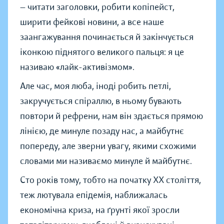
— читати заголовки, робити копіпейст,
ширити фейкові новини, а все наше
заангажування починається й закінчується
іконкою піднятого великого пальця: я це
називаю «лайк-активізмом».
Але час, моя люба, іноді робить петлі,
закручується спіраллю, в ньому бувають
повтори й рефрени, нам він здається прямою
лінією, де минуле позаду нас, а майбутнє
попереду, але зверни увагу, якими схожими
словами ми називаємо минуле й майбутнє.
Сто років тому, тобто на початку ХХ століття,
теж лютувала епідемія, наближалась
економічна криза, на ґрунті якої зросли