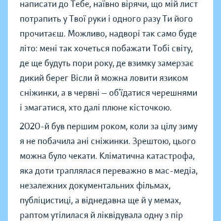
написати до Тебе, наївно вірячи, що мій лист
потрапить у Твої руки і одного разу Ти його
прочитаєш. Можливо, надворі так само буде
літо: мені так хочеться побажати Тобі світу,
де ще будуть пори року, де взимку замерзає
дикий берег Вісли й можна ловити язиком
сніжинки, а в червні — об’їдатися черешнями
і змагатися, хто далі плюне кісточкою.
2020-й був першим роком, коли за цілу зиму
я не побачила ані сніжинки. Зрештою, цього
можна було чекати. Кліматична катастрофа,
яка доти траплялася переважно в мас-медіа,
незалежних документальних фільмах,
публіцистиці, а віднедавна ще й у мемах,
раптом утілилася й ліквідувала одну з пір