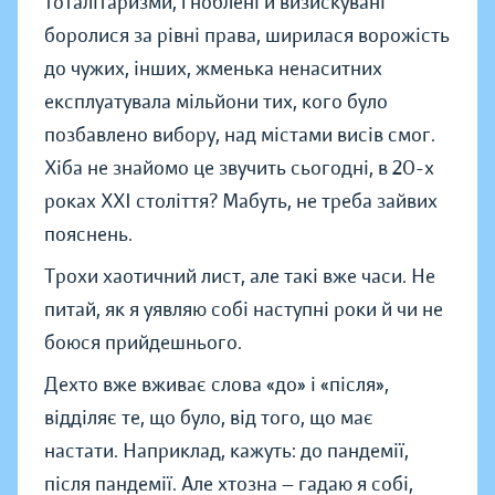
тоталітаризми, гноблені й визискувані
боролися за рівні права, ширилася ворожість
до чужих, інших, жменька ненаситних
експлуатувала мільйони тих, кого було
позбавлено вибору, над містами висів смог.
Хіба не знайомо це звучить сьогодні, в 20-х
роках ХХІ століття? Мабуть, не треба зайвих
пояснень.
Трохи хаотичний лист, але такі вже часи. Не
питай, як я уявляю собі наступні роки й чи не
боюся прийдешнього.
Дехто вже вживає слова «до» і «після»,
відділяє те, що було, від того, що має
настати. Наприклад, кажуть: до пандемії,
після пандемії. Але хтозна — гадаю я собі,