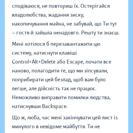
сподіваюся, не повториш їх. Остерігайся
владолюбства, жадання зиску,
накопичування майна, не забувай, що Ти тут
— гостя й зайшла ненадовго. Решту ти знаєш.
Мені хотілося б перезавантажити цю
систему, натиснути клавіші
Control+Alt+Delete або Escape, почати все
наново, полагодити те, що ми зіпсували,
поприбирати цей безлад, щоб вам було
легше, але дійсність так не працює.
Неможливо виправити помилки людства,
натиснувши Backspace.
Що ж, люба, час мені закінчувати цей лист із
минулого в невідоме майбуття. Ти не