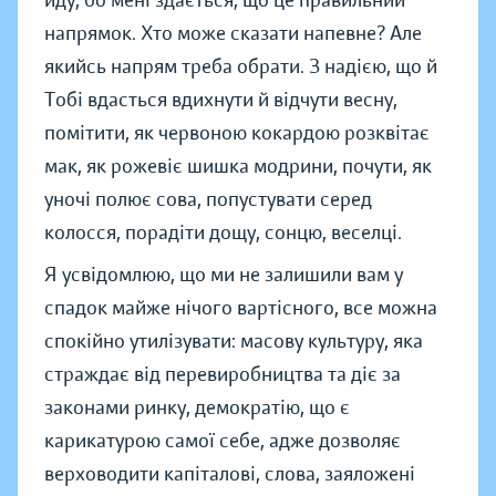
йду, бо мені здається, що це правильний
напрямок. Хто може сказати напевне? Але
якийсь напрям треба обрати. З надією, що й
Тобі вдасться вдихнути й відчути весну,
помітити, як червоною кокардою розквітає
мак, як рожевіє шишка модрини, почути, як
уночі полює сова, попустувати серед
колосся, порадіти дощу, сонцю, веселці.
Я усвідомлюю, що ми не залишили вам у
спадок майже нічого вартісного, все можна
спокійно утилізувати: масову культуру, яка
страждає від перевиробництва та діє за
законами ринку, демократію, що є
карикатурою самої себе, адже дозволяє
верховодити капіталові, слова, заяложені