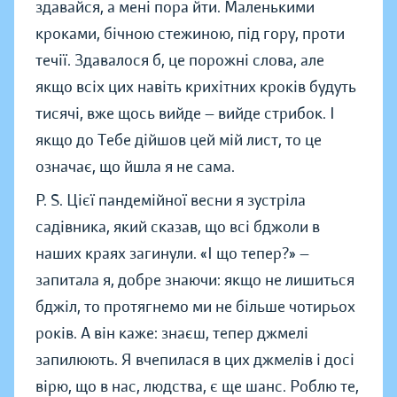
здавайся, а мені пора йти. Маленькими
кроками, бічною стежиною, під гору, проти
течії. Здавалося б, це порожні слова, але
якщо всіх цих навіть крихітних кроків будуть
тисячі, вже щось вийде — вийде стрибок. І
якщо до Тебе дійшов цей мій лист, то це
означає, що йшла я не сама.
P. S. Цієї пандемійної весни я зустріла
садівника, який сказав, що всі бджоли в
наших краях загинули. «І що тепер?» —
запитала я, добре знаючи: якщо не лишиться
бджіл, то протягнемо ми не більше чотирьох
років. А він каже: знаєш, тепер джмелі
запилюють. Я вчепилася в цих джмелів і досі
вірю, що в нас, людства, є ще шанс. Роблю те,