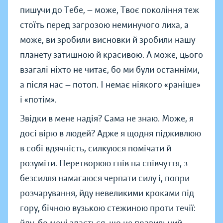
пишучи до Тебе, — може, Твоє покоління теж
стоїть перед загрозою неминучого лиха, а
може, ви зробили висновки й зробили нашу
планету затишною й красивою. А може, цього
взагалі ніхто не читає, бо ми були останніми,
а після нас — потоп. І немає ніякого «раніше»
і «потім».
Звідки в мене надія? Сама не знаю. Може, я
досі вірю в людей? Адже я щодня підживлюю
в собі вдячність, силкуюся помічати й
розуміти. Перетворюю гнів на співчуття, з
безсилля намагаюся черпати силу і, попри
розчарування, йду невеликими кроками під
гору, бічною вузькою стежиною проти течії: