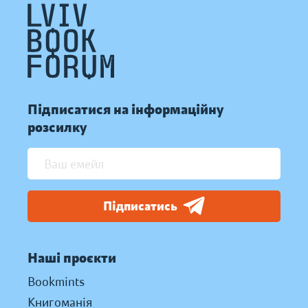
Підписатися на інформаційну
розсилку
Підписатись
Наші проєкти
Bookmints
Книгоманія