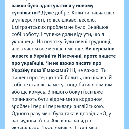
важко було адаптуватися у новому
суспільстві?
Дуже добре. Коли ти навчаєшся
в університеті, то все цікаво, весело.
Емігрантських проблем не було. Знайшов
собі роботу. І тут вже дали відчути, що я
українець. На початку були певні труднощі,
але з часом все менше і менше.
Ви переміно
живете в Україні та Німеччині, проте пишете
про українців. Чи не важко писати про
Україну поза її межами?
Ні, не важко. Ти
пишеш про те, що тобі болить, що цікаво. Я
собі не ставлю за мету сподобатися німцям
або ще комусь. З іншого боку п’єси вже
починають бути відомими за кордоном,
зроблені перші переклади англійською.
Одного разу мені була така відповідь: «О, у
вас чудова п’єса. Але вона занадто
українська». Дуже сміявся. І тоді мені