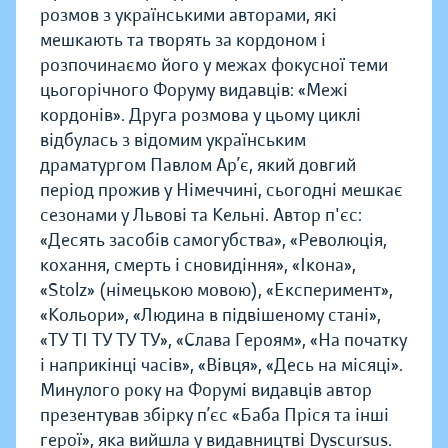
розмов з українськими авторами, які
мешкають та творять за кордоном і
розпочинаємо його у межах фокусної теми
цьогорічного Форуму видавців: «Межі
кордонів». Друга розмова у цьому циклі
відбулась з відомим українським
драматургом Павлом Ар’є, який довгий
період прожив у Німеччині, сьогодні мешкає
сезонами у Львові та Кельні. Автор п'єс:
«Десять засобів самогубства», «Революція,
кохання, смерть і сновидіння», «Ікона»,
«Stolz» (німецькою мовою), «Експеримент»,
«Кольори», «Людина в підвішеному стані»,
«ТУ ТІ ТУ ТУ ТУ», «Слава Героям», «На початку
і наприкінці часів», «Вівця», «Десь на місяці».
Минулого року на Форумі видавців автор
презентував збірку п’єс «Баба Пріся та інші
герої», яка вийшла у видавництві Dyscursus.