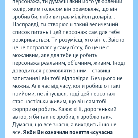
персонажа, ти думаєш який його улюблений
колір, яким голосом він розмовляє, що він
зробив би, якби виграв мільйон доларів...
Насправді, ти створюєш такий величезний
список питань і цей персонаж сам для тебе
розкривається. Ти розумієш, хто він є. Звісно
це не потрапляє у саму п’єсу, бо це не є
можливим, але для тебе це робить
персонажа реальним, об’ємним, живим. Іноді
доводиться розмовляти з ним – ставиш
запитання і він тобі відповідає. Без цього не
можна. Але час від часу, коли робиш от такі
прийоми, не лінуєшся, тоді цей персонаж
стає настільки живим, що він сам тобі
сюрпризи робить. Каже: «Ні, дорогенький
автор, я би так не зробив, я зроблю так».
Думаєш, що все знаєш, а виходить і що не
все.
Якби Ви означили поняття «сучасна