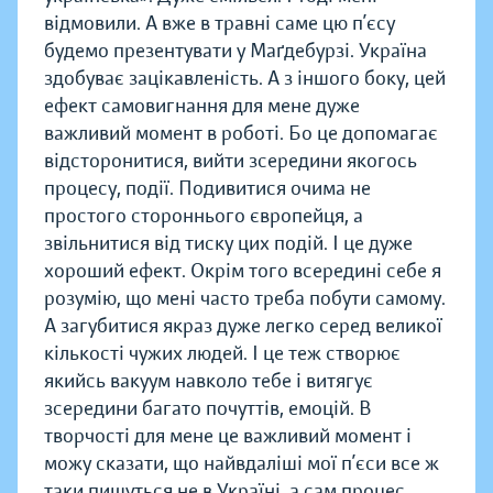
відмовили. А вже в травні саме цю п’єсу
будемо презентувати у Маґдебурзі. Україна
здобуває зацікавленість. А з іншого боку, цей
ефект самовигнання для мене дуже
важливий момент в роботі. Бо це допомагає
відсторонитися, вийти зсередини якогось
процесу, події. Подивитися очима не
простого стороннього європейця, а
звільнитися від тиску цих подій. І це дуже
хороший ефект. Окрім того всередині себе я
розумію, що мені часто треба побути самому.
А загубитися якраз дуже легко серед великої
кількості чужих людей. І це теж створює
якийсь вакуум навколо тебе і витягує
зсередини багато почуттів, емоцій. В
творчості для мене це важливий момент і
можу сказати, що найвдаліші мої п’єси все ж
таки пишуться не в Україні, а сам процес