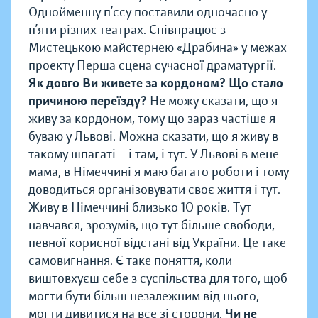
Однойменну п’єсу поставили одночасно у
п’яти різних театрах. Співпрацює з
Мистецькою майстернею «Драбина» у межах
проекту Перша сцена сучасної драматургії.
Як довго Ви живете за кордоном? Що стало
причиною переїзду?
Не можу сказати, що я
живу за кордоном, тому що зараз частіше я
буваю у Львові. Можна сказати, що я живу в
такому шпагаті – і там, і тут. У Львові в мене
мама, в Німеччині я маю багато роботи і тому
доводиться організовувати своє життя і тут.
Живу в Німеччині близько 10 років. Тут
навчався, зрозумів, що тут більше свободи,
певної корисної відстані від України. Це таке
самовигнання. Є таке поняття, коли
виштовхуєш себе з суспільства для того, щоб
могти бути більш незалежним від нього,
могти дивитися на все зі сторони.
Чи не