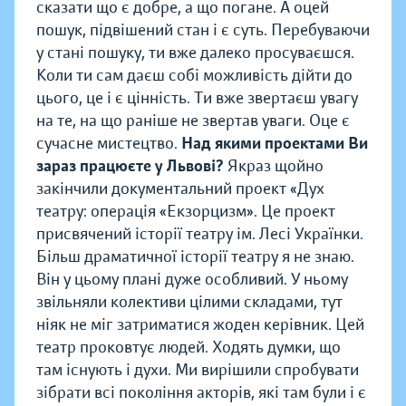
сказати що є добре, а що погане. А оцей
пошук, підвішений стан і є суть. Перебуваючи
у стані пошуку, ти вже далеко просуваєшся.
Коли ти сам даєш собі можливість дійти до
цього, це і є цінність. Ти вже звертаєш увагу
на те, на що раніше не звертав уваги. Оце є
сучасне мистецтво.
Над якими проектами Ви
зараз працюєте у Львові?
Якраз щойно
закінчили документальний проект «Дух
театру: операція «Екзорцизм». Це проект
присвячений історії театру ім. Лесі Українки.
Більш драматичної історії театру я не знаю.
Він у цьому плані дуже особливий. У ньому
звільняли колективи цілими складами, тут
ніяк не міг затриматися жоден керівник. Цей
театр проковтує людей. Ходять думки, що
там існують і духи. Ми вирішили спробувати
зібрати всі покоління акторів, які там були і є