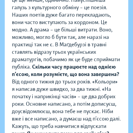
галузь з культурного обміну – це поезія.
Наших поетів дуже багато перекладають,
вони часто виступають за кордоном. Це
модно. А драма – це більші витрати. Воно,
можливо, могло б бути так, але наразі на
практиці так не є. В Маґдебурзі в травні
ставлять відразу трьох українських
драматургів, побачимо як це буде сприймати
публіка.
Скільки часу працюєте над однією
п’єсою, коли розумієте, що вона завершена?
Від одного тижня до трьох років. «Кольори»
я написав дуже швидко, за два тижні. «На
початку і наприкінці часів» – це два добрих
роки. Основне написано, а потім дописуєш,
доусвідомлюєш, вона тебе не пускає. Ніби
вже і все написано, а думаєш над п’єсою далі.
Кажуть, що треба навчитися відпускати