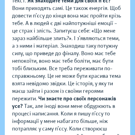
текст.
Як знаходите теми для своїх п’єс?
Вони приходять самі. Це також енергія. Щоб
довести п’єсу до кінця вона має пройти крізь
тебе. А в людей є дві найпотужніші емоції –
це страх і злість. Запитуєш себе: «Що мене
зараз найбільше злить?». І з’являються теми,
а з ними і матеріал. Знаходиш таку потужну
силу, що приведе до фіналу. Воно має тебе
непокоїти, воно має тебе боліти, має бути
тобі близьким. Все треба переживати по-
справжньому. Це не може бути красива тема
взята невідомо звідки. Це історія, у яку ти
маєш зайти і разом із своїми героями
пережити.
Чи знаєте про своїх персонажів
усе?
Так, але іноді вони мене обдурюють в
процесі написання. Коли я пишу п’єсу то
інформації у мене набагато більше, ніж
потрапляє у саму п’єсу. Коли створюєш