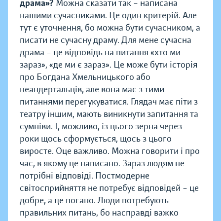
драма»?
Можна сказати так – написана
нашими сучасниками. Це один критерій. Але
тут є уточнення, бо можна бути сучасником, а
писати не сучасну драму. Для мене сучасна
драма – це відповідь на питання «хто ми
зараз», «де ми є зараз». Це може бути історія
про Богдана Хмельницького або
неандертальців, але вона має з тими
питаннями перегукуватися. Глядач має піти з
театру іншим, мають виникнути запитання та
сумніви. І, можливо, із цього зерна через
роки щось сформується, щось з цього
виросте. Оце важливо. Можна говорити і про
час, в якому це написано. Зараз людям не
потрібні відповіді. Постмодерне
світосприйняття не потребує відповідей – це
добре, а це погано. Люди потребують
правильних питань, бо насправді важко