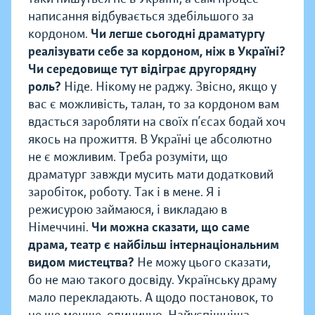
написання відбувається здебільшого за
кордоном.
Чи легше сьогодні драматургу
реалізувати себе за кордоном, ніж в Україні?
Чи середовище тут відіграє другорядну
роль?
Ніде. Нікому не раджу. Звісно, якщо у
вас є можливість, талан, то за кордоном вам
вдасться заробляти на своїх п’єсах бодай хоч
якось на прожиття. В Україні це абсолютно
не є можливим. Треба розуміти, що
драматург завжди мусить мати додатковий
заробіток, роботу. Так і в мене. Я і
режисурою займаюся, і викладаю в
Німеччині.
Чи можна сказати, що саме
драма, театр є найбільш інтернаціональним
видом мистецтва?
Не можу цього сказати,
бо не маю такого досвіду. Українську драму
мало перекладають. А щодо постановок, то
це ще менше, одинично. Найуспішніша