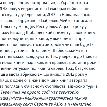
м непересічним автором. Так, в Україні тексти
2012 року у видавництві «Темпора» вийшла книга
тя і культуру Туреччини, 2013 – «Наша маленька
ер зі своєю дружиною Ізабелою Мейзою описали
Польську Народну Республіку. А цього року у
тажу Вітольд Шабловський презентує свою книгу
 посткомуністичні країни, у яких ідеться про
ість поспілкуватися з автором у читачів буде 17
донів. Зустріч із Вітольдом Шабловським» він
за ним важко вслідкувати. Так, у вересні до Львова
і нової книги, над якою він працював останні роки –
ої війни рятували поляків та євреїв. Тож, безумовно,
ця з міста абрикосів»
, що вийшла 2012 року у
іяш, є однією із найвідоміших книг автора та
а погляди у сучасному суспільстві відносно турків.
 Туреччина не просто собі має територію
більша (міста-мільйонники трапляються теж на
уквальному сенсі Європу та Азію, а й ментально