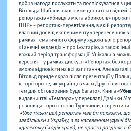
добра нагода послухати та поспілкуватися з ци
Вітольда Шабловського вже достатньо відомі. 
репортажів «Убивця з міста абрикосів» про жит
ПНР» – репортаж-перевтілення, в якій репорт
власний досвід експерименту «перенесення» в 
рамках тематичного форуму художнього репор
«Танечні ведмеді» – про Болгарію, а також інші
важкий період трансформації. Унікальна можлив
вересня — у рамках дискусії «Репортаж без кор
зможе відповісти на всі запитання. Але взагалі 
Вітольд приїде якраз після презентації у Польщ
історії про те, як українці в часи Другої світов
тем для обговорення буде багато». Книга
«Убив
видавництві «Темпора» у перекладі Дзвінки Мат
розповідає про історію Туреччини, стереотипи т
«Уже тільки цей репортаж мав би показати, що
завбільшки з Україну, а за населенням удвічі 
«далекому Сході» краю), не просто розділяє в б