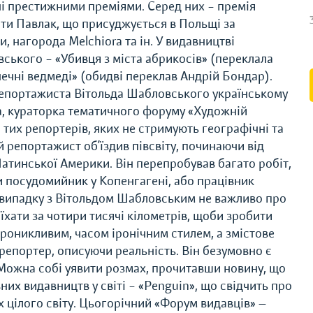
ні престижними преміями. Серед них – премія
ти Павлак, що присуджується в Польщі за
и, нагорода Melchiora та ін. У видавництві
ського – «Убивця з міста абрикосів» (переклала
ечні ведмеді» (обидві переклав Андрій Бондар).
 репортажиста Вітольда Шабловського українському
, кураторка тематичного форуму «Художній
тих репортерів, яких не стримують географічні та
й репортажист об’їздив півсвіту, починаючи від
Латинської Америки. Він перепробував багато робіт,
чи посудомийник у Копенгагені, або працівник
У випадку з Вітольдом Шабловським не важливо про
їхати за чотири тисячі кілометрів, щоби зробити
роникливим, часом іронічним стилем, а змістове
репортер, описуючи реальність. Він безумовно є
Можна собі уявити розмах, прочитавши новину, що
их видавництв у світі – «Penguin», що свідчить про
х цілого світу. Цьогорічний «Форум видавців» —