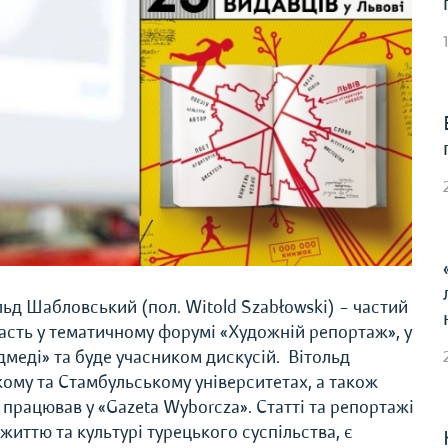
ьд Шабловський (пол. Witold Szabłowski) – частий
участь у тематичному форумі «Художній репортаж», у
дмеді» та буде учасником дискусій.
Вітольд
ому та Стамбульському університетах, а також
 працював у «Gazeta Wyborcza». Статті та репортажі
иттю та культурі турецького суспільства, є