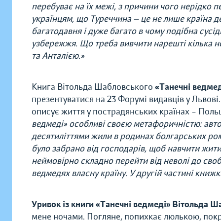
перебуває на їх межі, з причини чого нерідко 
українцям, що Туреччина — це не лише країна д
багатодавня і дуже багато в чому подібна сусід
узбережжя. Що треба вивчити нарешті кілька 
та Анталією.»
Книга Вітольда Шабловського
«Танечні ведмед
презентуватися на 23 Форумі видавців у Львові
описує життя у пострадянських країнах – Польщі, 
ведмеді» особливі своєю метафоричністю: авто
десятиліттями жили в родинах болгарських ромів
було забрано від господарів, щоб навчити жити 
неймовірно складно перейти від неволі до своб
ведмедях власну країну. У другій частині книжк
Уривок із книги «Танечні ведмеді» Вітольда Ш
мене ночами. Погляне, попихкає люлькою, покру