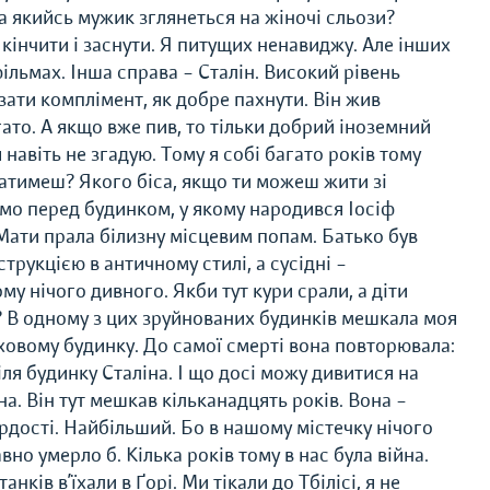
іба якийсь мужик зглянеться на жіночі сльози?
 кінчити і заснути. Я питущих ненавиджу. Але інших
фільмах. Інша справа – Сталін. Високий рівень
азати комплімент, як добре пахнути. Він жив
гато. А якщо вже пив, то тільки добрий іноземний
я навіть не згадую. Тому я собі багато років тому
язатимеш? Якого біса, якщо ти можеш жити зі
мо перед будинком, у якому народився Іосіф
 Мати прала білизну місцевим попам. Батько був
рукцією в античному стилі, а сусідні –
ому нічого дивного. Якби тут кури срали, а діти
і? В одному з цих зруйнованих будинків мешкала моя
ховому будинку. До самої смерті вона повторювала:
ля будинку Сталіна. І що досі можу дивитися на
на. Він тут мешкав кільканадцять років. Вона –
ордості. Найбільший. Бо в нашому містечку нічого
вно умерло б. Кілька років тому в нас була війна.
нків в’їхали в Ґорі. Ми тікали до Тбілісі, я не