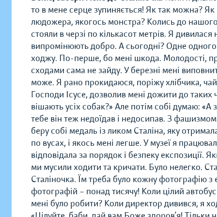
то в мене серце зупиняється! Як так можна? Як
людожера, якогось монстра? Колись до нашого
стояли в черзі по кількасот метрів. Я дивилася
випромінюють добро. А сьогодні? Одне одного з
ходжу. По-перше, бо мені шкода. Молодості, пра
сходами сама не зайду. У березні мені виповни
може. Я рано прокидаюся, поріжу хлібчика, чайо
Господи Ісусе, дозволив мені дожити до таких 
вішають усіх собак?» Але потім собі думаю: «А з
тебе він теж недоїдав і недосипав. З фашизмом 
беру собі медаль із ликом Сталіна, яку отримал
по вусах, і якось мені легше. У музеї я працюв
відповідала за порядок і безпеку експозиції. 
ми мусили ходити та кричати. Було нелегко. Ста
Сталіночка. Їм треба було кожну фотографію з ек
фотографій – понад тисячу! Коли цілий автобус 
мені було робити? Коли директор дивився, я ход
«Цілуйте, баби, дай вам Боже здоров’я! Тільки 