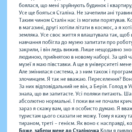
боялася, що мені зруйнують будинок і квартиру, 
Усе ще бояться Сталіна. Не зачепили ані трави
Таким чином Сталін нас із могили порятував. Ко
в магазині, другі хотіли літати в космос, а я 
земляка. Усе своє життя я влаштувала так, щоб 
навчання побігла до музею запитати про робот
закрили, і він ледь вижив. Лише нещодавно зно
людиною, прийнятою в новому наборі. За цей час
музеї я маю півставки. А ще в університеті мен
Але змінилася система, а з ним також і програма
злочинцем. Я так не вважаю. Переселення? Вон
За них відповідальний не він, а Берія. Голод в
знала, що ви запитаєте. Усі поляки питають. Шано
абсолютно нормальні. І поки ви не почали крич
зараз я скажу вам, що я особисто думаю. Я вва
туристам цього сказати не можу. Тому я кажу т
тираном, треті – генієм. Як воно є насправді, к
Боже, забери мене до Сталіночка
Коли я дивлю