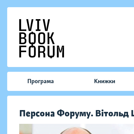
Програма
Книжки
Персона Форуму. Вітольд