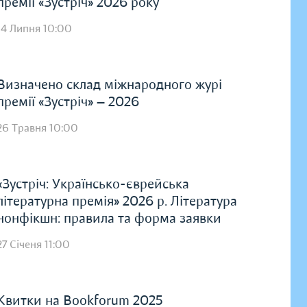
премії «Зустріч» 2026 року
14 Липня 10:00
Визначено склад міжнародного журі
премії «Зустріч» — 2026
26 Травня 10:00
«Зустріч: Українсько-єврейська
літературна премія» 2026 р. Література
нонфікшн: правила та форма заявки
27 Січеня 11:00
Квитки на Bookforum 2025