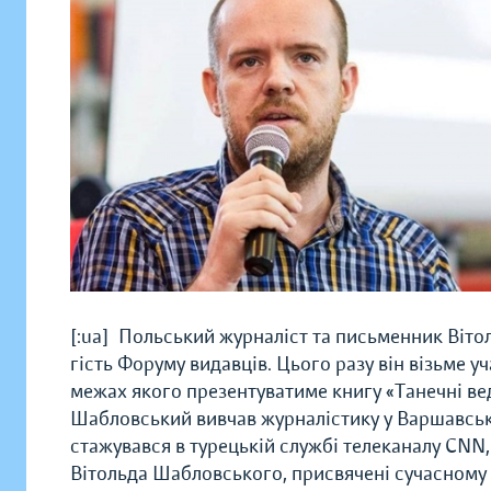
[:ua]Польський журналіст та письменник Вітол
гість Форуму видавців. Цього разу він візьме 
межах якого презентуватиме книгу «Танечні ве
Шабловський вивчав журналістику у Варшавськ
стажувався в турецькій службі телеканалу CNN,
Вітольда Шабловського, присвячені сучасному ж