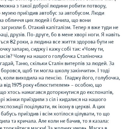
 можна з такої доброї людини робити потвору,
 музею приїздив автобус за автобусом. Люди
 на обличчя цих людей і бачила, що вони
агризли б. Отакий капіталізм. Тепер я вже туди не
ці, друзів. По-друге, бо в мене хворі ноги. Я навіть
ться 82 роки, а людина все життя здорова бути не
чку запарю, сиджу і кажу собі так: «Чому ти,
часів? Чому на нашого голубочка Сталіночка
гадай, Таню, скільки Сталін витерпів за людей. За
боровся, щоб ти могла школу закінчити». І тоді
а, коли виходила на пенсію. Гладжу його, голубочка,
ала від 1975 року «блюстителем» – особою, що
Якщо хтось намагався доторкнутися до експонатів,
рі жінки приїздили з сіл і кидалися на нашого
спозиції поцілувати, як ікону в церкві. А цих
бабусь приїздив і всім хотілося цілувати, то що
ила та кричала. Але коли не бачив, то я казала:
не торкайтеся маски! За жодних умов». Маска в