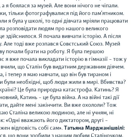
а я боялася за музей. Але вони нічого не чіпали.
нки, тільки фотографувалися під його пам’ятником.
ли я була у школі, то одні дівчата мріяли працювати
хотіла розповідати людям про нашого великого
це здійснилося. Я почала вивчати історію. А після
у. Але тоді вже розпався Совєтський Союз. Музей
ву почали брати на роботу. Я була першою
 я вже почала викладати історію в гімназії – тож у
е вчили, що Сталін був видатним державним діячем.
, і тепер я маю навчати, що він був тираном і
и були необхідні, щоб люди жили в мирі. Вбивства?
 Україні? Це була природна катастрофа. Катинь? Я
вний, Катинь – це була війна. А на війні такі дії
ати, дайте мені закінчити. Ви вже охололи? Тож
жаю Сталіна великою людиною, але ні учням, ні
ак: «Одні вважають його диктатором, другі –
ожен відповість собі сам».
Татьяна Марджанішвілі:
ся, що вони зробили з нашим любим Сталіночком,