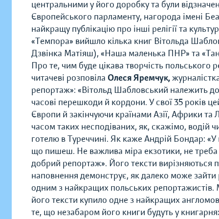
центральними у його доробку та були відзначе
Європейського парламенту, нагорода імені Беа
найкращу публікацію про інші релігії та культур
«Темпора» вийшло кілька книг Вітольда Шаблов
Дзвінка Матіяш), «Наша маленька ПНР» та «Тан
Про те, чим буде цікава творчість польського
читачеві розповіла
Олеся Яремчук,
журналістка
репортаж»: «Вітольд Шабловський належить до 
часові перешкоди й кордони. У свої 35 років це
Європи й закінчуючи країнами Азії, Африки та 
часом таких несподіваних, як, скажімо, водій 
готелю в Туреччині. Як каже Андрій Бондар: «
що пишеш. Не важлива міра екзотики, не треба 
добрий репортаж». Його тексти вирізняються п
наповнення демонструє, як далеко може зайти 
одним з найкращих польських репортажистів. 
його тексти купило одне з найкращих англомовн
те, що незабаром його книги будуть у книгарня