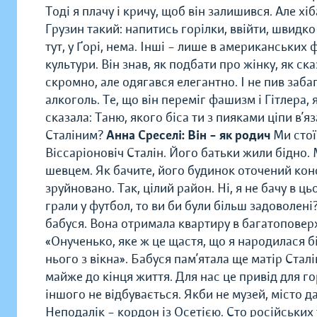
Тоді я плачу і кричу, щоб він залишився. Але х
Грузин такий: напитись горілки, ввійти, швидко
тут, у Ґорі, нема. Інші – лише в американських 
культури. Він знав, як подбати про жінку, як ск
скромно, але одягався елегантно. І не пив заба
алкоголь. Те, що він переміг фашизм і Гітлера, 
сказала: Таню, якого біса ти з пияками ціпи в’
Сталіним?
Анна Среселі: Він – як родич
Ми стої
Віссаріоновіч Сталін. Його батьки жили бідно.
шевцем. Як бачите, його будинок оточений конст
зруйновано. Так, цілий район. Ні, я не бачу в ць
грали у футбол, то ви би були більш задоволен
бабуся. Вона отримала квартиру в багатоповер
«Онученько, яке ж це щастя, що я народилася бі
нього з вікна». Бабуся пам’ятала ще матір Сталі
майже до кінця життя. Для нас це привід для г
іншого не відбувається. Якби не музей, місто да
Неподалік – кордон із Осетією. Сто російських та