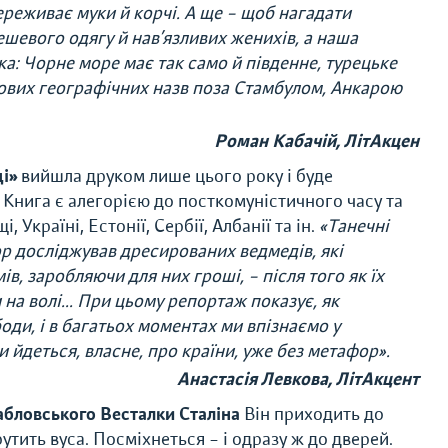
переживає муки й корчі. А ще – щоб нагадати
ешевого одягу й нав’язливих женихів, а наша
ка: Чорне море має так само й південне, турецьке
нових географічних назв поза Стамбулом, Анкарою
Роман Кабачій, ЛітАкцен
і»
вийшла друком лише цього року і буде
. Книга є алегорією до посткомуністичного часу та
Україні, Естонії, Сербії, Албанії та ін.
«Танечні
р досліджував дресированих ведмедів, які
, заробляючи для них гроші, – після того як їх
на волі... При цьому репортаж показує, як
оди, і в багатьох моментах ми впізнаємо у
и йдеться, власне, про країни, уже без метафор».
Анастасія Левкова, ЛітАкцент
абловського
Весталки Сталіна
Він приходить до
тить вуса. Посміхнеться – і одразу ж до дверей.