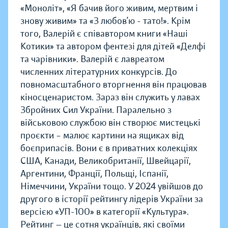
«Моноліт», «Я бачив його живим, мертвим і
знову живим» та «З любов’ю - тато!». Крім
того, Валерій є співавтором книги «Наші
Котики» та автором фентезі для дітей «Делфі
та чарівники». Валерій є лавреатом
численних літературних конкурсів. До
повномасштабного вторгнення він працював
кіносценаристом. Зараз він служить у лавах
Збройних Сил України. Паралельно з
військовою службою він створює мистецькі
проєкти – малює картини на ящиках від
боєприпасів. Вони є в приватних колекціях
США, Канади, Великобританії, Швейцарії,
Аргентини, Франції, Польщі, Іспанії,
Німеччини, України тощо. У 2024 увійшов до
другого в історії рейтингу лідерів України за
версією «УП-100» в категорії «Культура».
Рейтинг — це сотня українців, які своїми