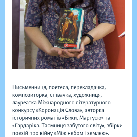
Письменниця, поетеса, перекладачка,
композиторка, співачка, художниця,
лауреатка Міжнародного літературного
конкурсу «Коронація Слова», авторка
історичних романів «Біжи, Мартусю» та
«Ґардаріка. Таємниця забутого світу», збірки
поезій про війну «Між небом і землею».