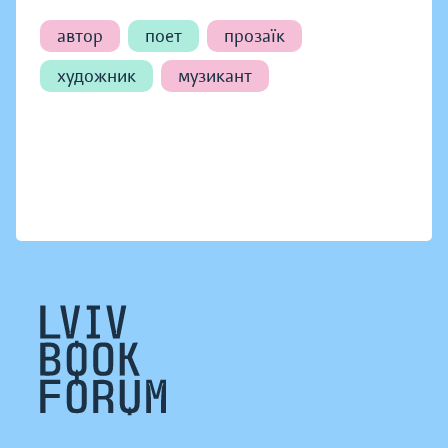
автор
поет
прозаїк
художник
музикант