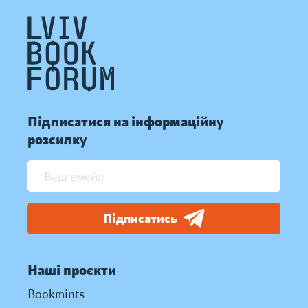
Підписатися на інформаційну
розсилку
Підписатись
Наші проєкти
Bookmints