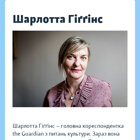
Шарлотта Гіґґінс
Шарлотта Гіґґінс — головна кореспондентка
the Guardian з питань культури. Зараз вона