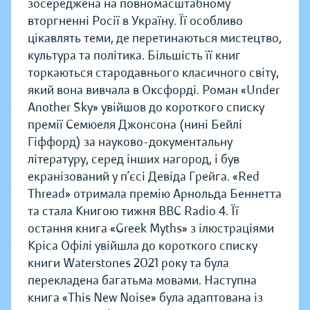
зосереджена на повномасштабному
вторгненні Росії в Україну. Її особливо
цікавлять теми, де перетинаються мистецтво,
культура та політика. Більшість її книг
торкаються стародавнього класичного світу,
який вона вивчала в Оксфорді. Роман «Under
Another Sky» увійшов до короткого списку
премії Семюеля Джонсона (нині Бейлі
Гіффорд) за науково-документальну
літературу, серед інших нагород, і був
екранізований у п’єсі Девіда Грейга. «Red
Thread» отримала премію Арнольда Беннетта
та стала Книгою тижня BBC Radio 4. Її
остання книга «Greek Myths» з ілюстраціями
Кріса Офілі увійшла до короткого списку
книги Waterstones 2021 року та була
перекладена багатьма мовами. Наступна
книга «This New Noise» була адаптована із