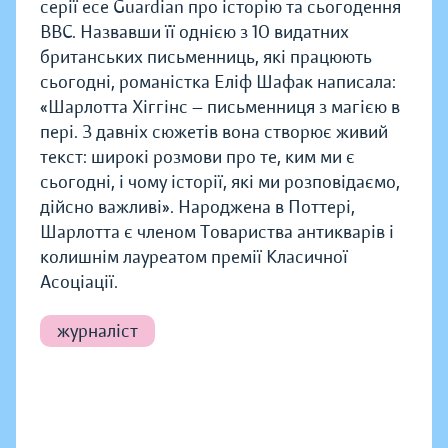
серії есе Guardian про історію та сьогодення
BBC. Назвавши її однією з 10 видатних
британських письменниць, які працюють
сьогодні, романістка Еліф Шафак написала:
«Шарлотта Хіггінс — письменниця з магією в
пері. З давніх сюжетів вона створює живий
текст: широкі розмови про те, ким ми є
сьогодні, і чому історії, які ми розповідаємо,
дійсно важливі». Народжена в Поттері,
Шарлотта є членом Товариства антикварів і
колишнім лауреатом премії Класичної
Асоціації.
журналіст