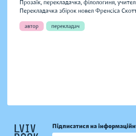
Прозаїк, перекладачка, філологиня, учите
Перекладачка збірок новел Френсіса Ско
автор
перекладач
Підписатися на інформаційн