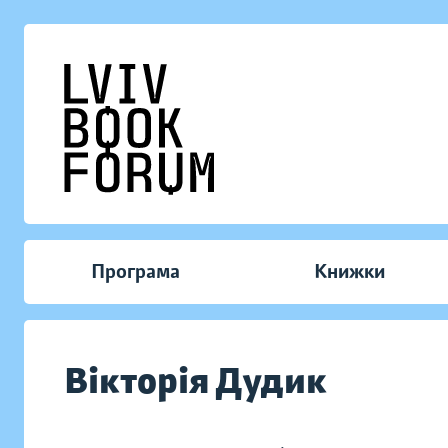
Програма
Книжки
Вікторія Дудик