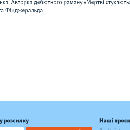
лька. Авторка дебютного раману «Мертві стукають»
тта Фіцджеральда
у розсилку
Наші проє