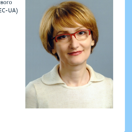
ового
REC-UA)