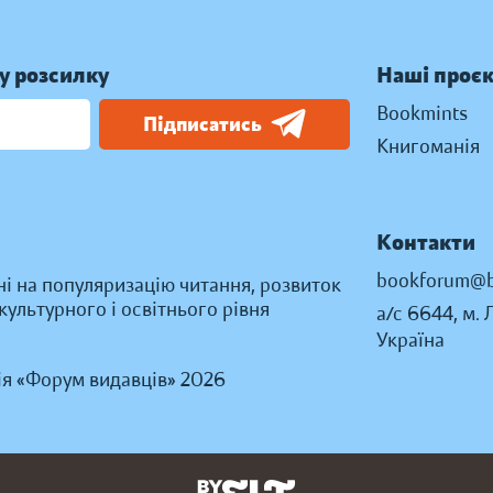
у розсилку
Наші проє
Bookmints
Підписатись
Книгоманія
Контакти
bookforum@b
ні на популяризацію читання, розвиток
ультурного і освітнього рівня
а/с 6644, м. 
Україна
ія «Форум видавців» 2026