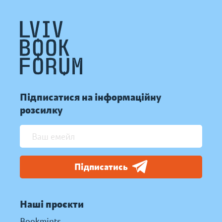
Підписатися на інформаційну
розсилку
Підписатись
Наші проєкти
Bookmints