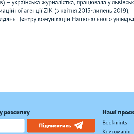
ів) — українська журналістка, працювала у львівсь
ційної агенції ZIK (з квітня 2015-липень 2019);
идань Центру комунікацій Національного універс
у розсилку
Наші проє
Bookmints
Підписатись
Книгоманія