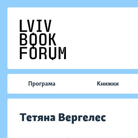
Програма
Книжки
Тетяна Вергелес