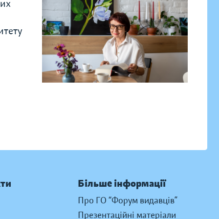
ких
итету
кти
Більше інформації
Про ГО “Форум видавців”
Презентаційні матеріали