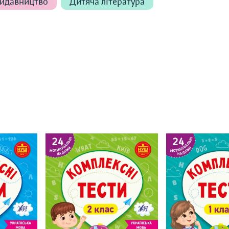
идавництво
Дитяча література