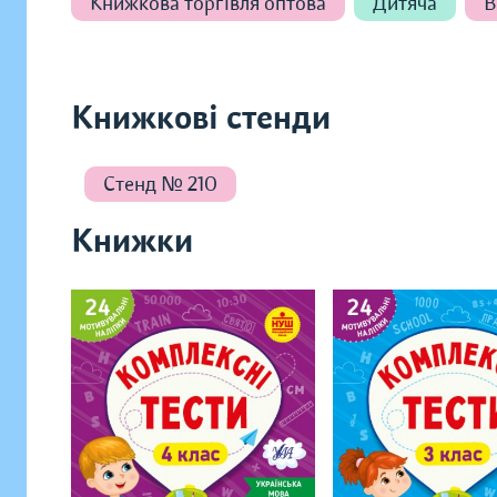
Книжкова торгівля оптова
Дитяча
В
Книжкові стенди
Стенд № 210
Книжки