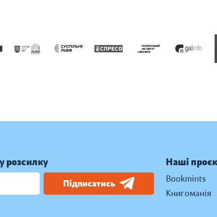
у розсилку
Наші проє
Bookmints
Підписатись
Книгоманія