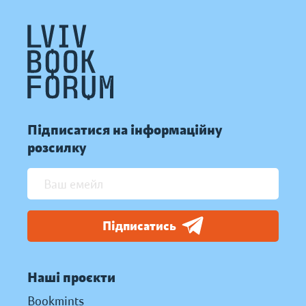
Підписатися на інформаційну
розсилку
Підписатись
Наші проєкти
Bookmints