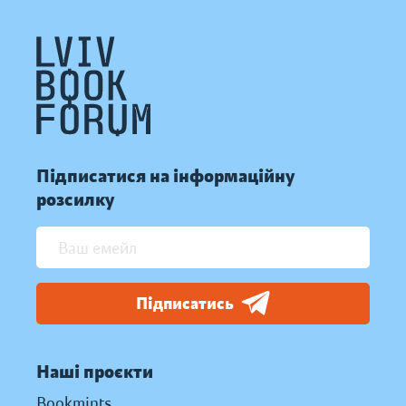
Підписатися на інформаційну
розсилку
Підписатись
Наші проєкти
Bookmints