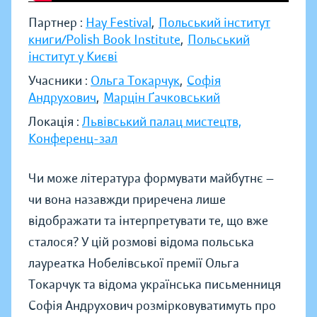
Партнер :
Hay Festival
,
Польський інститут
книги/Polish Book Institute
,
Польський
інститут у Києві
Учасники :
Ольга Токарчук
,
Софія
Андрухович
,
Марцін Ґачковський
Локація :
Львівський палац мистецтв,
Конференц-зал
Чи може література формувати майбутнє —
чи вона назавжди приречена лише
відображати та інтерпретувати те, що вже
сталося? У цій розмові відома польська
лауреатка Нобелівської премії Ольга
Токарчук та відома українська письменниця
Софія Андрухович розмірковуватимуть про