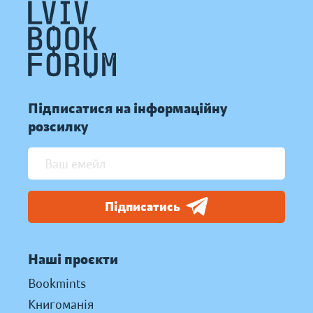
Підписатися на інформаційну
розсилку
Підписатись
Наші проєкти
Bookmints
Книгоманія