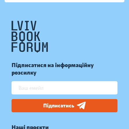
Підписатися на інформаційну
розсилку
Підписатись
Наші проєкти