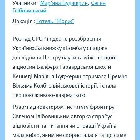
Учасники :
Мар'яна Буджерин
,
Євген
Глібовицький
Локація :
Готель "Жорж"
Розпад СРСР і ядерне роззброєння
України».За книжку «Бомба у спадок»
дослідниця Центру науки та міжнародних
відносин Белфера Гарвардської школи
Кеннеді Марʼяна Буджерин отримала Премію
Вільяма Колбі з військової історії, і стала
першою жінкою-лавреаткою.
Разом з директором Інституту фронтиру
Євгеном Глібовицьким авторка спробує
відповісти на питання чи справді Україна
мала вибір, яким не скористалася та що саме