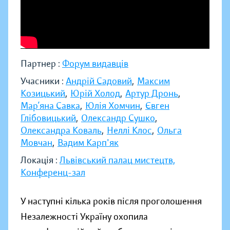
Партнер :
Форум видавців
Учасники :
Андрій Садовий
,
Максим
Козицький
,
Юрій Холод
,
Артур Дронь
,
Мар’яна Савка
,
Юлія Хомчин
,
Євген
Глібовицький
,
Олександр Сушко
,
Олександра Коваль
,
Неллі Клос
,
Ольга
Мовчан
,
Вадим Карп'як
Локація :
Львівський палац мистецтв,
Конференц-зал
У наступні кілька років після проголошення
Незалежності Україну охопила