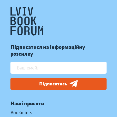
Підписатися на інформаційну
розсилку
Підписатись
Наші проєкти
Bookmints