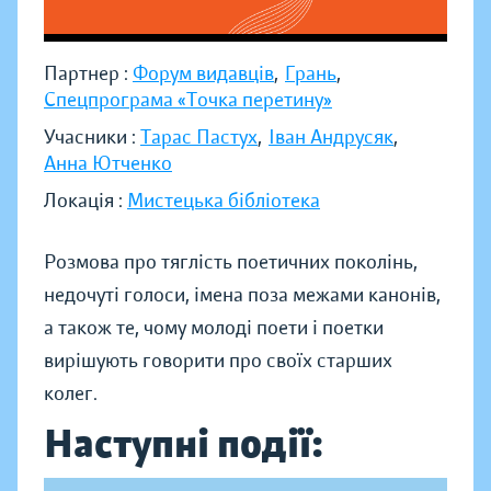
Партнер :
Форум видавців
,
Грань
,
Спецпрограма «Точка перетину»
Учасники :
Тарас Пастух
,
Іван Андрусяк
,
Анна Ютченко
Локація :
Мистецька бібліотека
Розмова про тяглість поетичних поколінь,
недочуті голоси, імена поза межами канонів,
а також те, чому молоді поети і поетки
вирішують говорити про своїх старших
колег.
Наступні події: