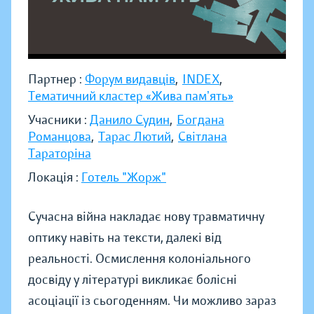
Партнер :
Форум видавців
,
INDEX
,
Тематичний кластер «Жива памʼять»
Учасники :
Данило Судин
,
Богдана
Романцова
,
Тарас Лютий
,
Світлана
Тараторіна
Локація :
Готель "Жорж"
Сучасна війна накладає нову травматичну
оптику навіть на тексти, далекі від
реальності. Осмислення колоніального
досвіду у літературі викликає болісні
асоціації із сьогоденням. Чи можливо зараз