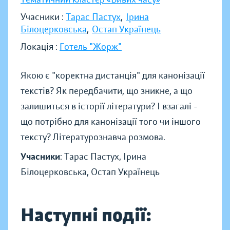
Учасники :
Тарас Пастух
,
Ірина
Білоцерковська
,
Остап Українець
Локація :
Готель "Жорж"
Якою є "коректна дистанція" для канонізації
текстів? Як передбачити, що зникне, а що
залишиться в історії літератури? І взагалі -
що потрібно для канонізації того чи іншого
тексту? Літературознавча розмова.
Учасники
: Тарас Пастух, Ірина
Білоцерковська, Остап Українець
Наступні події: