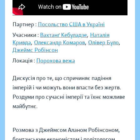
Партнер :
Посольство США в Україні
Учасники :
Вахтанґ Кебуладзе
,
Наталія
Кривда
,
Олександр Комаров
,
Олівер Було
,
Джеймс Робінсон
Локація :
Порохова вежа
Дискусія про те, що спричиняє падіння
імперій і чи можуть вони впасти без жертв.
Роздуми про сучасні імперії та їхнє можливе
майбутнє.
Розмова з Джеймсом Аланом Робінсоном,
британським економістом і політологом,