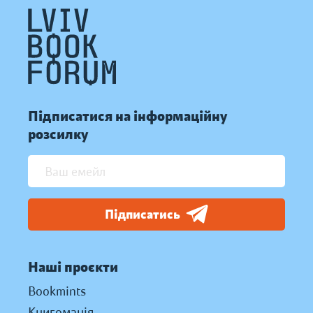
Підписатися на інформаційну
розсилку
Підписатись
Наші проєкти
Bookmints
Книгоманія