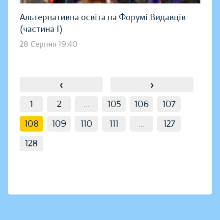
Альтернативна освіта на Форумі Видавців
(частина І)
28 Серпня 19:40
‹
›
1
2
...
105
106
107
108
109
110
111
...
127
128