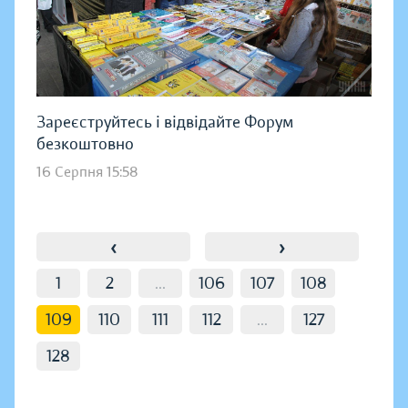
Зареєструйтесь і відвідайте Форум
безкоштовно
16 Серпня 15:58
‹
›
1
2
...
106
107
108
109
110
111
112
...
127
128