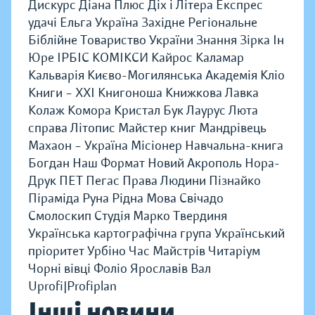
Дискурс
Діана Плюс
Діх і Літера
Експрес
удачі
Ельга Україна
Західне Регіональне
Біблійне Товариство України
Знання
Зірка
Ін
Юре
ІРБІС КОМІКСИ
Кайрос
Каламар
Кальварія
Києво-Могилянська Академія
Кліо
Книги – ХХІ
Книгоноша
Книжкова Лавка
Колаж
Комора
Кристал Бук
Лаурус
Люта
справа
Літопис
Майстер книг
Мандрівець
Махаон – Україна
Місіонер
Навчальна-книга
Богдан
Наш Формат
Новий Акрополь
Нора-
Друк
ПЕТ
Пегас
Права Людини
Пізнайко
Піраміда
Руна
Рідна Мова
Свічадо
Смолоскип
Студія Марко
Твердиня
Українська картографічна група
Український
пріоритет
Урбіно
Час Майстрів
Читаріум
Чорні вівці
Фоліо
Ярославів Вал
Uprofi|Profiplan
Інші новини