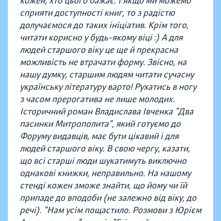
кожен, хто цього бажає. І якщо ми можемо
сприяти доступності книг, то з радістю
долучаємося до таких ініціатив. Крім того,
читати корисно у будь-якому віці :) А для
людей старшого віку це ще й прекрасна
можливість не втрачати форму. Звісно, на
нашу думку, старшим людям читати сучасну
українську літературу варто! Рухатись в ногу
з часом прерогатива не лише молодих.
Історичний роман Владислава Івченка "Два
пасинки Митрополита", який готуємо до
Форуму видавців, має бути цікавий і для
людей старшого віку. В свою чергу, казати,
що всі старші люди шукатимуть виключно
однакові книжки, неправильно. На нашому
стенді кожен зможе знайти, що йому чи їй
припаде до вподоби (не залежно від віку, до
речі). "Нам усім пощастило. Розмови з Юрієм