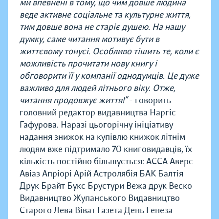
ми впевнені в тому, що чим довше людина
веде активне соціальне та культурне життя,
тим довше вона не старіє душею. На нашу
думку, саме читання мотивує бути в
життєвому тонусі. Особливо тішить те, коли є
можливість прочитати нову книгу і
обговорити її у компанії однодумців. Це дуже
важливо для людей літнього віку. Отже,
читання продовжує життя!”
- говорить
головний редактор видавництва Наргіс
Гафурова. Наразі цьогорічну ініціативу
надання знижок на купівлю книжок літнім
людям вже підтримало 70 книговидавців, їх
кількість постійно більшується:
АССА
Аверс
Авіаз
Апріорі
Арій
Астролябія
БАК
Балтія
Друк
Брайт Букс
Брустури
Вежа друк
Веско
Видавництво Жупанського
Видавництво
Старого Лева
Віват
Газета День
Генеза