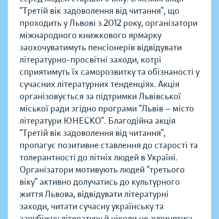
“Третій вік задоволення від читання”, що
проходить у Львові з 2012 року, організатори
міжнародного книжкового ярмарку
заохочуватимуть пенсіонерів відвідувати
літературно-просвітні заходи, котрі
сприятимуть їх саморозвитку та обізнаності у
сучасних літературних тенденціях. Акція
організовується за підтримки Львівської
міської ради згідно програми “Львів — місто
літератури ЮНЕСКО”. Благодійна акція
“Третій вік задоволення від читання”,
пропагує позитивне ставлення до старості та
толерантності до літніх людей в Україні.
Організатори мотивують людей “третього
віку” активно долучатись до культурного
життя Львова, відвідувати літературні
заходи, читати сучасну українську та
зарубіжну літературу й ніколи не зупинятись