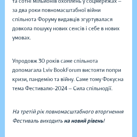
та сотні мільйонів охоплень у соцмережах —
за два роки повномасштабної війни
спільнота Форуму видавців згуртувалася
довкола пошуку нових сенсів і себе в нових
умовах.
Упродовж 30 років саме спільнота
допомагала Lviv BookForum вистояти попри
кризи, пандемію та війну. Саме тому Фокусна
тема Фестивалю-2024 — Сила спільнодії.
На третій рік повномасштабного вторгнення
Фестиваль виходить
на новий рівень
!