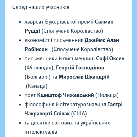
Серед наших учасників:
лавреат Букерівської премії
Салман
Рушді
(Сполучене Королівство)
економіст і письменник
Джеймс Алан
Робінсон
(Сполучене Королівство)
письменники й письменниці
Софі Оксен
(Фінляндія)
, Георгій Господінов
(Болгарія) та
Мирослав Шкандрій
(Канада)
поет
Кшиштоф Чижевський
(Польща)
філософиня й літературознавиця
Ґаятрі
Чакраворті Співак
(США)
та десятки світових та українських
інтелектуалів