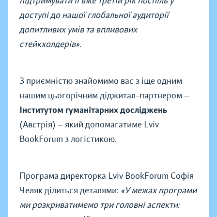
підтримувати її вже третій рік поспіль у
доступі до нашої глобальної аудиторії
допитливих умів та впливових
стейкхолдерів»
.
З приємністю знайомимо вас з іще одним
нашим цьогорічним діджитал-партнером —
Інститутом гуманітарних досліджень
(Австрія) — який допомагатиме Lviv
BookForum з логістикою.
Програма директорка Lviv BookForum Софія
Челяк ділиться деталями:
«У межах програми
ми розкриватимемо три головні аспекти: