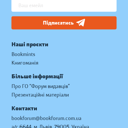
Підписатись
Наші проєкти
Bookmints
Книгоманія
Більше інформації
Про ГО “Форум видавців”
Презентаційні матеріали
Контакти
bookforum@bookforum.com.ua
а/с 6644, м. Львів, 79005, Україна